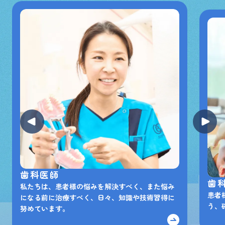
歯科医師
歯
私たちは、患者様の悩みを解決すべく、また悩み
患者
になる前に治療すべく、日々、知識や技術習得に
う、
努めています。