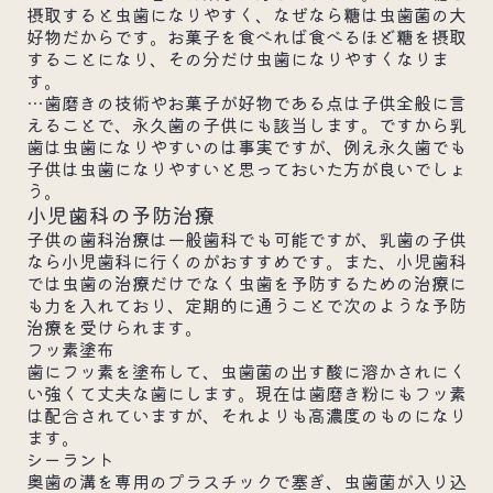
摂取すると虫歯になりやすく、なぜなら糖は虫歯菌の大
好物だからです。お菓子を食べれば食べるほど糖を摂取
することになり、その分だけ虫歯になりやすくなりま
す。
…歯磨きの技術やお菓子が好物である点は子供全般に言
えることで、永久歯の子供にも該当します。ですから乳
歯は虫歯になりやすいのは事実ですが、例え永久歯でも
子供は虫歯になりやすいと思っておいた方が良いでしょ
う。
小児歯科の予防治療
子供の歯科治療は一般歯科でも可能ですが、乳歯の子供
なら小児歯科に行くのがおすすめです。また、小児歯科
では虫歯の治療だけでなく虫歯を予防するための治療に
も力を入れており、定期的に通うことで次のような予防
治療を受けられます。
フッ素塗布
歯にフッ素を塗布して、虫歯菌の出す酸に溶かされにく
い強くて丈夫な歯にします。現在は歯磨き粉にもフッ素
は配合されていますが、それよりも高濃度のものになり
ます。
シーラント
奥歯の溝を専用のプラスチックで塞ぎ、虫歯菌が入り込