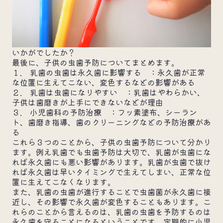
いかがでしたか？
最後に、子供の虫歯予防についてまとめます。
１. 乳歯の虫歯は永久歯に影響する ：永久歯が正常
な位置に生えてこない、変色するなどの影響がある
２. 乳歯は虫歯になりやすい ：乳歯はやわらかい、
子供は歯磨きが上手にできないなどが理由
３. 小児歯科の予防治療 ：フッ素塗布、シーラン
ト、歯磨き指導、歯のクリーニングなどの予防治療があ
る
これら３つのことから、子供の虫歯予防について分かり
ます。例え乳歯でも虫歯予防は大切で、乳歯が虫歯にな
れば永久歯にも悪い影響があります。乳歯が虫歯で抜け
れば永久歯は早いタイミングで生えてしまい、正常な位
置に生えてこなくなります。
また、乳歯の虫歯が進行することで虫歯菌が永久歯に接
近し、その影響で永久歯が変色することもあります。こ
れらのことから言えるのは、乳歯の虫歯を予防するのは
永久歯を守ることになるということです。定期的に小児