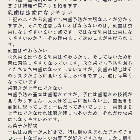
悪さは頭痛や肩こりを招きます。
乳歯は虫歯になりやすい
上記のことから乳歯でも虫歯予防が大切なことが分かり
ますが、そこで注意しなければならないのは、乳歯は虫
歯になりやすいという点です。ではなぜ乳歯は虫歯にな
りやすいのか？…その理由として次のことが挙げられま
す。
乳歯はやわらかい
永久歯と比べると乳歯はやわらかく、そして脆いため細
菌に感染しやすくなっています。永久歯でも予防を怠る
とたちまち虫歯になってしまいますが、乳歯の場合はそ
のリスクがさらに高いと考えるべきですし、進行も早く
なっています。
歯磨きが上手にできない
虫歯予防の基本は歯磨きですが、子供は歯磨きの技術が
高くありません。大人ほど上手に磨けない上、歯磨きを
面倒に思ってしまう子供だって多いでしょう。歯磨きを
上手にできなければ磨き残しも多いため、それだけ虫歯
にもなりやすいのです。
お菓子が好物
子供はお菓子が大好きで、特に糖の含まれたアメやチョ
コレートなどの甘いお菓子が好きですよね。しかし糖を