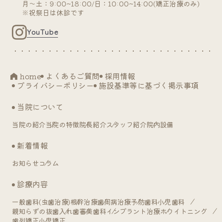
月～土：9:00~18:00/日：10:00~14:00(矯正治療のみ)
※祝祭日は休診です
YouTube
home
よくあるご質問
採用情報
プライバシーポリシー
施設基準等に基づく掲示事項
当院について
当院の紹介
当院の特徴
院長紹介
スタッフ紹介
院内設備
新着情報
お知らせ
コラム
診療内容
一般歯科(虫歯治療)
根幹治療
歯周病治療
予防歯科
小児歯科
親知らずの抜歯
入れ歯
審美歯科
インプラント治療
ホワイトニング
歯列矯正
小児矯正