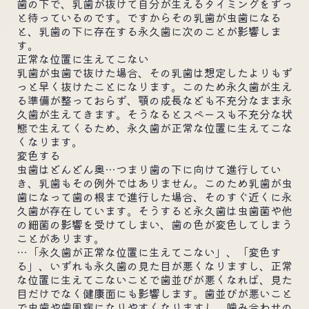
歯の下で、乳歯が抜けて自分が生えるタイミングをずっ
と待っているのです。ですからその乳歯が虫歯になる
と、乳歯の下に存在する永久歯に次のことが影響しま
す。
正常な位置に生えてこない
乳歯が虫歯で抜けた場合、その乳歯は想定したよりもず
っと早く抜けたことになります。このため永久歯が生え
る準備が整っておらず、顎の成長なども不充分なまま永
久歯が生えてきます。そうなるとスペースも不充分な状
態で生えてくるため、永久歯が正常な位置に生えてこな
くなります。
変色する
虫歯はどんどん奥…つまり歯の下に向けて進行してい
き、乳歯もその例外ではありません。このため乳歯が虫
歯になって歯の根まで進行した場合、そのすぐ近くに永
久歯が存在しています。そうすると永久歯は虫歯菌や他
の細菌の影響を受けてしまい、歯の色が変色してしまう
ことがあります。
…「永久歯が正常な位置に生えてこない」、「変色す
る」、いずれも永久歯の見た目が悪くなりますし、正常
な位置に生えてこないことで歯並びが悪くなれば、見た
目だけでなく健康面にも影響します。歯並びが悪いこと
で虫歯や歯周病になりやすくなりますし、噛み合わせの