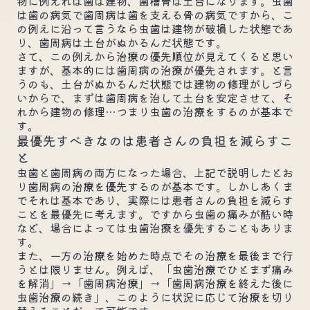
物に例えれば歯は建物、歯槽骨は土台になります。虫歯
は歯の病気で歯周病は歯を支える骨の病気ですから、こ
の例えに沿って言うなら虫歯は建物が破損した状態であ
り、歯周病は土台がぬかるんだ状態です。
さて、この例えから治療の優先順位が見えてくると思い
ますが、基本的には歯周病の治療が優先されます。と言
うのも、土台がぬかるんだ状態では建物の修理がしづら
いからで、まずは歯周病を治して土台を安定させて、そ
れから建物の修理…つまり虫歯の治療をするのが基本で
す。
最優先すべきなのは患者さんの負担を減らすこ
と
虫歯と歯周病の両方になった場合、上記で説明したとお
り歯周病の治療を優先するのが基本です。しかしあくま
でそれは基本であり、実際には患者さんの負担を減らす
ことを最優先に考えます。ですから虫歯の痛みが酷い時
など、場合によっては虫歯治療を優先することもありま
す。
また、一方の治療を始めた時点でその治療を最後まで行
うとは限りません。例えば、「虫歯治療でひとまず痛み
を解消」→「歯周病治療」→「歯周病治療を終えた後に
虫歯治療の続き」、このように状況に応じて治療を切り