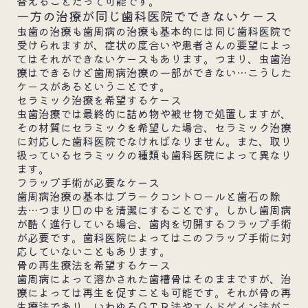
替えることだって可能です。
一方の治療が同じ歯科医院でできないケース
虫歯の治療も歯周病の治療も基本的には同じ歯科医院で
受けられますが、症状の度合いや患者さんの要望によっ
てはそれができないケースもあります。つまり、虫歯治
療はできるけど歯周病治療の一部ができない…こうした
ケースがあるということです。
セラミック治療を希望するケース
虫歯治療では最終的に詰め物や被せ物で処置しますが、
その材質にセラミックを希望した場合、セラミック治療
に対応した歯科医院でなければなりません。また、取り
扱っているセラミックの種類も歯科医院によって異なり
ます。
フラップ手術が必要なケース
歯周病治療の基本はプラークコントロールと歯石の除
去…つまり口の中を清潔にすることです。しかし歯周病
が酷く進行している場合、歯肉を切開するフラップ手術
が必要です。歯科医院によってはこのフラップ手術に対
応していないこともあります。
骨の再生療法を希望するケース
歯周病によって溶かされた歯槽骨はそのままですが、治
療によっては再生を促すことも可能です。それが骨の再
生療法であり、いわゆるＧＴＲ法やエムドゲイン法がこ