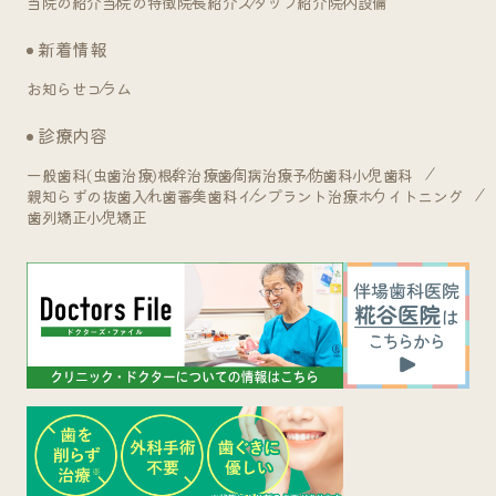
当院の紹介
当院の特徴
院長紹介
スタッフ紹介
院内設備
新着情報
お知らせ
コラム
診療内容
一般歯科(虫歯治療)
根幹治療
歯周病治療
予防歯科
小児歯科
親知らずの抜歯
入れ歯
審美歯科
インプラント治療
ホワイトニング
歯列矯正
小児矯正