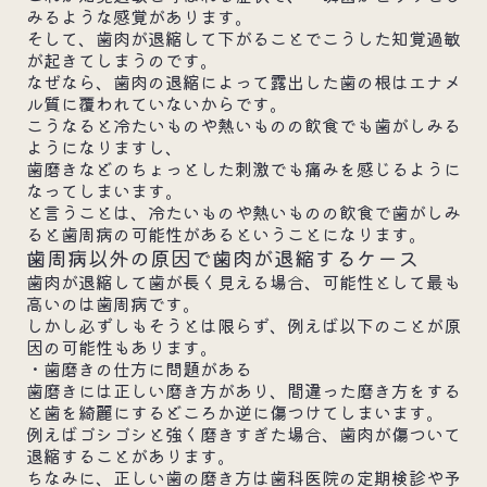
みるような感覚があります。
そして、歯肉が退縮して下がることでこうした知覚過敏
が起きてしまうのです。
なぜなら、歯肉の退縮によって露出した歯の根はエナメ
ル質に覆われていないからです。
こうなると冷たいものや熱いものの飲食でも歯がしみる
ようになりますし、
歯磨きなどのちょっとした刺激でも痛みを感じるように
なってしまいます。
と言うことは、冷たいものや熱いものの飲食で歯がしみ
ると歯周病の可能性があるということになります。
歯周病以外の原因で歯肉が退縮するケース
歯肉が退縮して歯が長く見える場合、可能性として最も
高いのは歯周病です。
しかし必ずしもそうとは限らず、例えば以下のことが原
因の可能性もあります。
・歯磨きの仕方に問題がある
歯磨きには正しい磨き方があり、間違った磨き方をする
と歯を綺麗にするどころか逆に傷つけてしまいます。
例えばゴシゴシと強く磨きすぎた場合、歯肉が傷ついて
退縮することがあります。
ちなみに、正しい歯の磨き方は歯科医院の定期検診や予