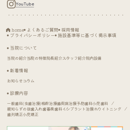
YouTube
home
よくあるご質問
採用情報
プライバシーポリシー
施設基準等に基づく掲示事項
当院について
当院の紹介
当院の特徴
院長紹介
スタッフ紹介
院内設備
新着情報
お知らせ
コラム
診療内容
一般歯科(虫歯治療)
根幹治療
歯周病治療
予防歯科
小児歯科
親知らずの抜歯
入れ歯
審美歯科
インプラント治療
ホワイトニング
歯列矯正
小児矯正