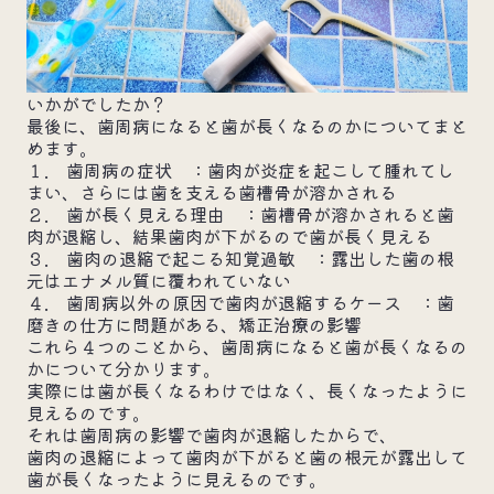
いかがでしたか？
最後に、歯周病になると歯が長くなるのかについてまと
めます。
１. 歯周病の症状 ：歯肉が炎症を起こして腫れてし
まい、さらには歯を支える歯槽骨が溶かされる
２. 歯が長く見える理由 ：歯槽骨が溶かされると歯
肉が退縮し、結果歯肉が下がるので歯が長く見える
３. 歯肉の退縮で起こる知覚過敏 ：露出した歯の根
元はエナメル質に覆われていない
４. 歯周病以外の原因で歯肉が退縮するケース ：歯
磨きの仕方に問題がある、矯正治療の影響
これら４つのことから、歯周病になると歯が長くなるの
かについて分かります。
実際には歯が長くなるわけではなく、長くなったように
見えるのです。
それは歯周病の影響で歯肉が退縮したからで、
歯肉の退縮によって歯肉が下がると歯の根元が露出して
歯が長くなったように見えるのです。