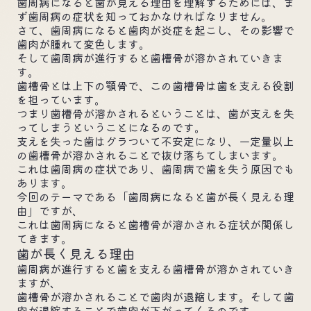
歯周病になると歯が見える理由を理解するためには、ま
ず歯周病の症状を知っておかなければなりません。
さて、歯周病になると歯肉が炎症を起こし、その影響で
歯肉が腫れて変色します。
そして歯周病が進行すると歯槽骨が溶かされていきま
す。
歯槽骨とは上下の顎骨で、この歯槽骨は歯を支える役割
を担っています。
つまり歯槽骨が溶かされるということは、歯が支えを失
ってしまうということになるのです。
支えを失った歯はグラついて不安定になり、一定量以上
の歯槽骨が溶かされることで抜け落ちてしまいます。
これは歯周病の症状であり、歯周病で歯を失う原因でも
あります。
今回のテーマである「歯周病になると歯が長く見える理
由」ですが、
これは歯周病になると歯槽骨が溶かされる症状が関係し
てきます。
歯が長く見える理由
歯周病が進行すると歯を支える歯槽骨が溶かされていき
ますが、
歯槽骨が溶かされることで歯肉が退縮します。そして歯
肉が退縮することで歯肉が下がってくるのです。